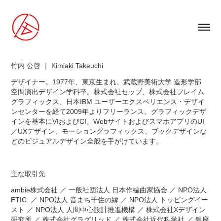
竹内 公啓 ｜ Kimiaki Takeuchi
デザイナー。1977年、東京生まれ。武蔵野美術大学 造形学部
空間演出デザイン学科卒。株式会社セップ、株式会社フレイム
グラフィックス、日本IBM ユーザーエクスペリエンス・デザイ
ンセンターを経て2009年よりフリーランス。グラフィックデザ
インを基本にVIおよびCI、WebサイトおよびスマホアプリのUI
／UXデザイン、モーショングラフィックス、ブックデザインな
どのビジュアルデザイン全般を手がけています。
主な取引先
ambie株式会社 ／ 一般社団法人 日本作編曲家協会 ／ NPO法人
ETIC. ／ NPO法人 音まち千住の縁 ／ NPO法人 トッピングイー
スト ／ NPO法人 人間中心設計推進機構 ／ 株式会社Xデザイン
研究所 ／ 株式会社グラグリッド ／ 株式会社近代科学社 ／ 銀座